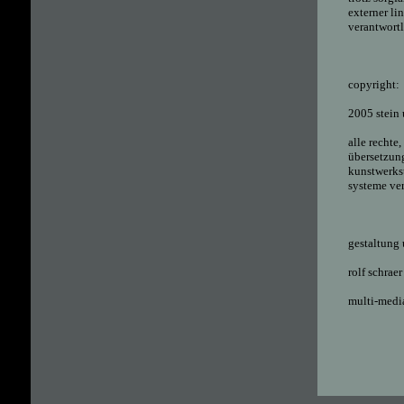
externer li
verantwortl
copyright:
2005 stein 
alle rechte
übersetzung
kunstwerkst
systeme ver
gestaltung 
rolf schraer
multi-medi