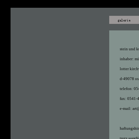
stein und k
inhaber: mi
lotter kirc
d-49078 os
telefon: 0
fax: 0541-
e-mail: art
haftungshi
trotz sorgf